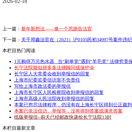
2026-02-18
上一篇：
新年新想法——换一个思路告法官
下一篇：
关于邓鑫法官在（2023）沪0105民初34997号案件
本栏目热门阅读
1元购得万元热水器 _当“刷单党”遇到“羊毛党” 法律究竟保
长宁法院疑似拼多多法律顾问或保护伞
长宁区人大常委会收到举报信的回复
上海市纪委监委信访室不负责任
写给上海市政法委的举报信
上海市长宁区人民检察院收到举报信的回复
上海市高级人民法院收到举报信的回复
本案已穷尽法律程序，仍没有在上海长宁区得到公正裁判
本案已依法信访、举报等，没有得到答案或满意答案
纸版举报信--前天已经邮政快递给长宁法院13封
本栏目最新文章