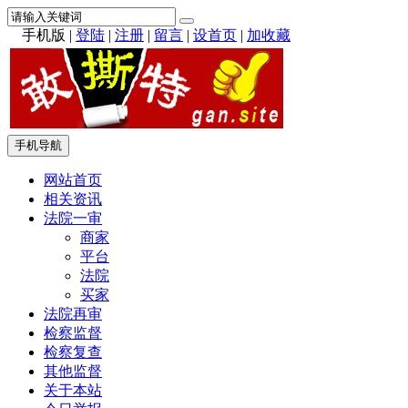
手机版
|
登陆
|
注册
|
留言
|
设首页
|
加收藏
手机导航
网站首页
相关资讯
法院一审
商家
平台
法院
买家
法院再审
检察监督
检察复查
其他监督
关于本站