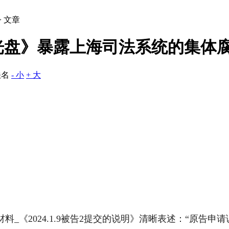
> 文章
光盘》暴露上海司法系统的集体
佚名
- 小
+ 大
_《2024.1.9被告2提交的说明》清晰表述：“原告申