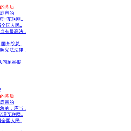
的幕后
庭审的
理互联网..
全国人民..
有最高法..
国务院总..
宪法法律..
违法问题举报
倪
的幕后
庭审的
的，应当..
理互联网..
全国人民..