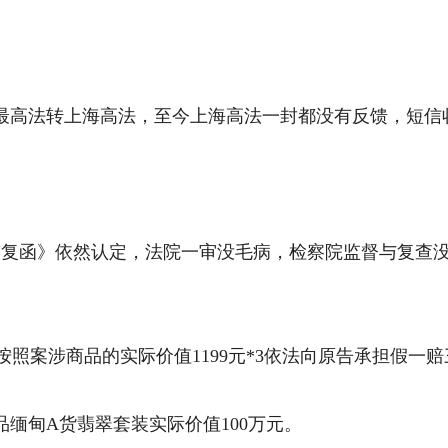
日由最高法转上海高法，至今上海高法一封都没有反馈，短
来信答复函》依然认定，法院一审没毛病，检察院监督与复
按照案涉商品的实际价值1199元*3依法向原告承担假一
品缅甸A货翡翠套装实际价值100万元。