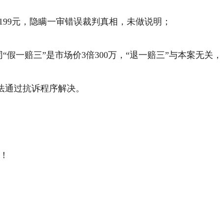
1199元，隐瞒一审错误裁判真相，未做说明；
“假一赔三”是市场价3倍300万，“退一赔三”与本案无
法通过抗诉程序解决。
决！