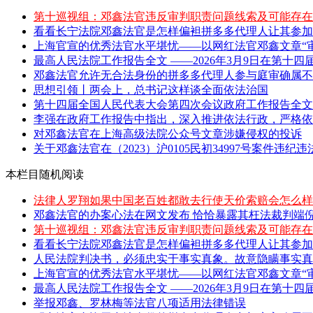
第十巡视组：邓鑫法官违反审判职责问题线索及可能存在
看看长宁法院邓鑫法官是怎样偏袒拼多多代理人让其参加
上海官宣的优秀法官水平堪忧——以网红法官邓鑫文章“审
最高人民法院工作报告全文 ——2026年3月9日在第十四届
邓鑫法官允许无合法身份的拼多多代理人参与庭审确属不当
思想引领丨两会上，总书记这样谈全面依法治国
第十四届全国人民代表大会第四次会议政府工作报告全文 
李强在政府工作报告中指出，深入推进依法行政，严格依照
对邓鑫法官在上海高级法院公众号文章涉嫌侵权的投诉
关于邓鑫法官在（2023）沪0105民初34997号案件违纪
本栏目随机阅读
法律人罗翔如果中国老百姓都敢去行使天价索赔会怎么样
邓鑫法官的办案心法在网文发布 恰恰暴露其枉法裁判端
第十巡视组：邓鑫法官违反审判职责问题线索及可能存在
看看长宁法院邓鑫法官是怎样偏袒拼多多代理人让其参加
人民法院判决书，必须忠实于事实真象。故意隐瞒事实真象
上海官宣的优秀法官水平堪忧——以网红法官邓鑫文章“审
最高人民法院工作报告全文 ——2026年3月9日在第十四届
举报邓鑫、罗林梅等法官八项适用法律错误