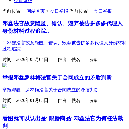
今日举报
当前位置：
网站首页
>
今日举报
当前位置：
今日举报
邓鑫法官故意隐匿、错认、毁弃被告拼多多代理人
身份材料过程追踪..
2. 邓鑫法官故意隐匿、错认、毁弃被告拼多多代理人身份材料
过程追踪
时间：2026年05月04日 作者：佚名
分享
举报邓鑫罗林梅法官关于合同成立的矛盾判断
举报邓鑫，罗林梅法官关于合同成立的矛盾判断
时间：2026年01月03日 作者：佚名
分享
看图就可以认出是“限播商品”邓鑫法官为何枉法裁
判