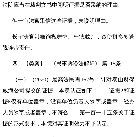
法院应当在裁判文书中阐明证据是否采纳的理由。
但一审法官采信这些证据，未说明理由。
长宁法官涉嫌徇私舞弊、枉法裁判，致使拼多多逃
脱连带责任。
四、【类案】：《民事诉讼法解释》 第
115
条
.
（一）（
2020
）最高法民再
167
号：针对泰山财保
威海公司提交的证据，本院认证如下：
……
证据
2
和证
据
5
仅有单位盖章，没有单位负责人签字或盖章、经办
人员签字或者盖章，不符合
……
第一百一十五条关于证
据的形式要求，本院对其证明效力不予认定。