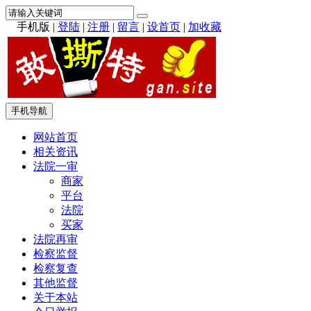
手机版
|
登陆
|
注册
|
留言
|
设首页
|
加收藏
手机导航
网站首页
相关资讯
法院一审
商家
平台
法院
买家
法院再审
检察监督
检察复查
其他监督
关于本站