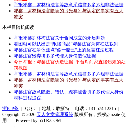
举报邓鑫、罗林梅法官等故意采信拼多多六组非法证据
邓鑫、罗林梅法官隐瞒的《光盘》与认定的事实有五大
冲突
本栏目随机阅读
举报邓鑫罗林梅法官关于合同成立的矛盾判断
看图就可以认出是“限播商品”邓鑫法官为何枉法裁判
邓鑫法官在争议焦点“假一赔三”上的反言枉法过程
邓鑫法官毁弃拼多多代理人身份造假证据
今日举报：邓鑫法官伪造证据_平台对商家直播违规的处
罚截图
举报邓鑫、罗林梅法官等故意采信拼多多六组非法证据
邓鑫、罗林梅法官隐瞒的《光盘》与认定的事实有五大
冲突
邓鑫法官故意隐匿、错认、毁弃被告拼多多代理人身份
材料过程追踪..
浙ICP备
| QQ： | 地址：敢撕特 | 电话：131 574 12315 |
Copyright © 2026
天人文章管理系统
版权所有，授权gan.site 使
用
Powered by 55TR.COM
OK