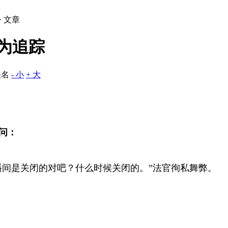
> 文章
行为追踪
佚名
- 小
+ 大
问：
播间是关闭的对吧？什么时候关闭的。”法官徇私舞弊。