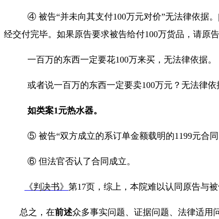
④ 被告“并未向其支付
100
万元对价”无法律依据。
经交付完毕。如果原告要求被告给付
100
万货品，请原
一百万的东西一定要花
100
万来买，无法律依据。
或者说一百万的东西一定要卖
100
万元？无法律依
如类案
1
元热水器。
⑤ 被告“双方成立的系订单金额载明的
1199
元合同
⑥ 但法官否认了合同成立。
《判决书》
第
17
页，综上，本院难以认同原告与被
总之，在
前述
众多事实问题、证据问题、法律适用