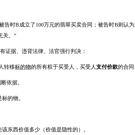
被告时
B
成立了
100
万元的翡翠买卖合同；被告时
B
则认为
无关。”
有证据、违背法律、法官强行判决：
人转移
标的物
的所有权于买受人，买受人
支付价款
的合同
判断依据。
是标的物。
不论该东西价值多少（价值是隐性的）。