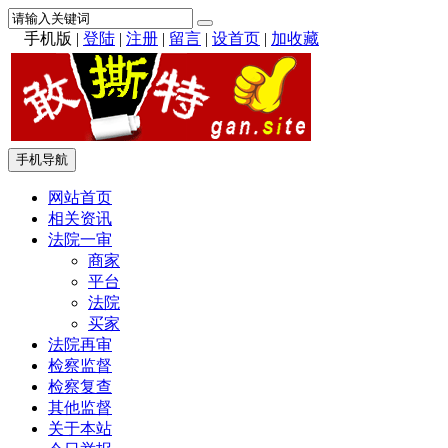
手机版
|
登陆
|
注册
|
留言
|
设首页
|
加收藏
手机导航
网站首页
相关资讯
法院一审
商家
平台
法院
买家
法院再审
检察监督
检察复查
其他监督
关于本站