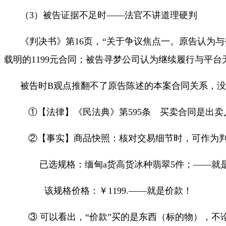
（
3
）被告证据不足时——法官不讲道理硬判
《判决书》第
16
页，“关于争议焦点一。原告认为与
载明的
1199
元合同；被告寻梦公司认为继续履行与平台
被告时
B
观点推翻不了原告陈述的本案合同关系，没
①【法律】《民法典》第
595
条 买卖合同是出卖
②【事实】商品快照：核对交易细节时，可作为
已选规格：缅甸
a
货高货冰种翡翠
5
件；
——
就
该规格价格：￥
1199.——
就是价款！
③ 可以看出，“价款”买的是东西（标的物），