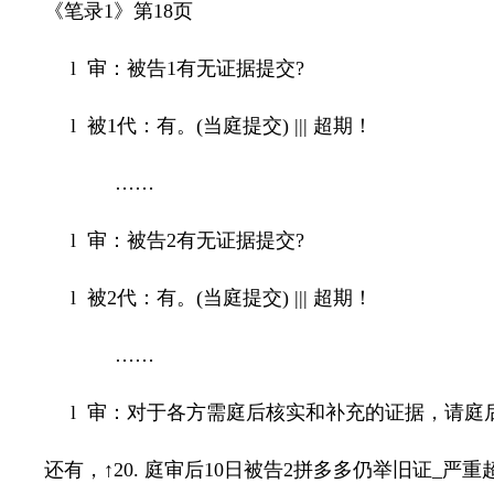
《笔录
1
》第
18
页
l
审：被告
1
有无证据提交
?
l
被
1
代：有。
(
当庭提交
) |||
超期！
……
l
审：被告
2
有无证据提交
?
l
被
2
代：有。
(
当庭提交
) |||
超期！
……
l
审：对于各方需庭后核实和补充的证据，请庭
还有，↑
20.
庭审后
10
日被告
2
拼多多仍举旧证
_
严重