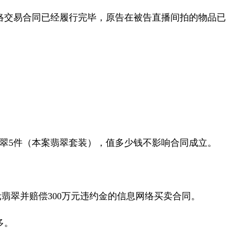
络交易合同已经履行完毕，原告在被告直播间拍的物品已
翠
5
件（本案翡翠套装），值多少钱不影响合同成立。
元翡翠
并
赔偿
300
万元违约金的信息网络买卖合同。
多。