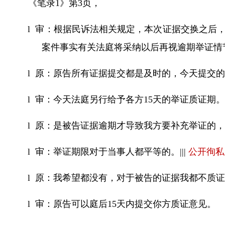
《笔录
1
》第
3
页，
l
审：根据民诉法相关规定，本次证据交换之后
案件事实有关法庭将采纳以后再视逾期举证情
l
原：原告所有证据提交都是及时的，今天提交
l
审：今天法庭另行给予各方
15
天的举证质证期
l
原：是被告证据逾期才导致我方要补充举证的
l
审：举证期限对于当事人都平等的。
|||
公开徇私
l
原：我希望都没有，对于被告的证据我都不质
l
审：原告可以庭后
15
天内提交你方质证意见。