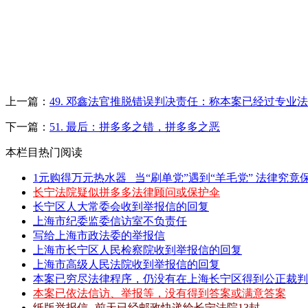
上一篇：
49. 邓鑫法官推脱错误判决责任：称本案已经过专业
下一篇：
51. 最后：拼多多之错，拼多多之恶
本栏目热门阅读
1元购得万元热水器 _当“刷单党”遇到“羊毛党” 法律究竟保
长宁法院疑似拼多多法律顾问或保护伞
长宁区人大常委会收到举报信的回复
上海市纪委监委信访室不负责任
写给上海市政法委的举报信
上海市长宁区人民检察院收到举报信的回复
上海市高级人民法院收到举报信的回复
本案已穷尽法律程序，仍没有在上海长宁区得到公正裁判
本案已依法信访、举报等，没有得到答案或满意答案
纸版举报信--前天已经邮政快递给长宁法院13封