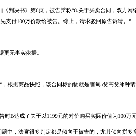
|||
《判决书》第
6
页，被告辩称“
8.
关于买卖合同，双方网
告先支付
100
万价款给被告。综上，请求驳回原告诉请。”
据更无事实依据。
”，根据商品快照，该合同标的物就是缅甸
a
货高货冰种翡
告时
B
达成了关于以
1199
元的对价购买实际价值为
100
万
问题中，法官很多判定都是倾向于被告的，尤其倾向拼多