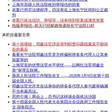
上海市高级人民法院收到举报信的回复
本案已穷尽法律程序，仍没有在上海长宁区得到公正裁
判
本案已依法信访、举报等，没有得到答案或满意答案
纸版举报信--前天已经邮政快递给长宁法院13封
本栏目最新文章
第十巡视组：邓鑫法官违反审判职责问题线索及可能存
在的幕后
看看长宁法院邓鑫法官是怎样偏袒拼多多代理人让其参
加庭审的
上海官宣的优秀法官水平堪忧——以网红法官邓鑫文
章“审理互联网..
最高人民法院工作报告全文 ——2026年3月9日在第十四
届全国人民..
邓鑫法官允许无合法身份的拼多多代理人参与庭审确属
不当有最高法..
思想引领丨两会上，总书记这样谈全面依法治国
第十四届全国人民代表大会第四次会议政府工作报告全
文 国务院总..