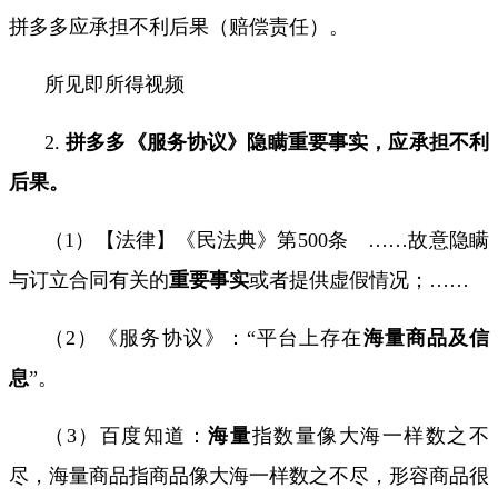
拼多多应承担不利后果（赔偿责任）。
所见即所得视频
2.
拼多多《服务协议》隐瞒重要事实，应承担不利
后果。
（
1
）【法律】《民法典》第
500
条
……
故意隐瞒
与订立合同有关的
重要事实
或者提供虚假情况；
……
（
2
）《服务协议》：
“
平台上存在
海量商品及信
息
”
。
（
3
）百度知道：
海量
指数量像大海一样
数之不
尽
，海量商品指商品像大海一样数之不尽，形容商品很