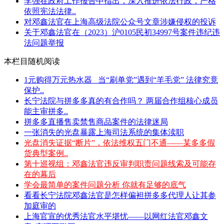
李强在政府工作报告中指出，深入推进依法行政，严格
依照宪法法律..
对邓鑫法官在上海高级法院公众号文章涉嫌侵权的投诉
关于邓鑫法官在（2023）沪0105民初34997号案件违纪违
法问题举报
本栏目随机阅读
1元购得万元热水器 _当“刷单党”遇到“羊毛党” 法律究竟
保护..
长宁法院与拼多多真的有合作吗？ 两届合作组核心成员
能主审拼多..
拼多多直播售卖禁售商品案件的法律迷局
一张消失的光盘暴露上海司法系统的集体渎职
光盘消失证据“断片”，依法维权五门不通——某多多假
货典型案例..
第十巡视组：邓鑫法官违反审判职责问题线索及可能存
在的幕后
学会最简单的案件问题分析 你就有足够的底气
看看长宁法院邓鑫法官是怎样偏袒拼多多代理人让其参
加庭审的
上海官宣的优秀法官水平堪忧——以网红法官邓鑫文