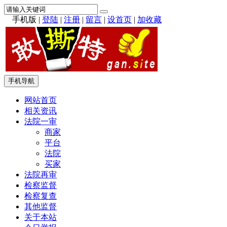
手机版
|
登陆
|
注册
|
留言
|
设首页
|
加收藏
手机导航
网站首页
相关资讯
法院一审
商家
平台
法院
买家
法院再审
检察监督
检察复查
其他监督
关于本站