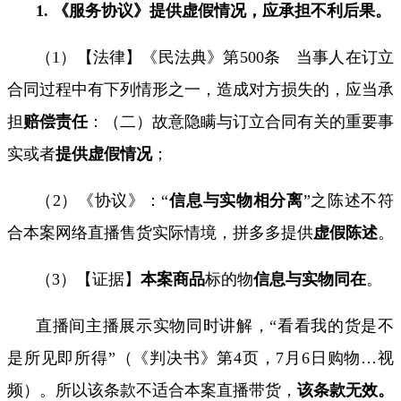
1.
《服务协议》提供虚假情况，应承担不利后果。
（
1
）【法律】《民法典》第
500
条 当事人在订立
合同过程中有下列情形之一，造成对方损失的，应当承
担
赔偿责任
：（二）故意隐瞒与订立合同有关的重要事
实或者
提供虚假情况
；
（
2
）《
协议
》：
“
信息与实物相分离
”之陈述不符
合本案网络直播售货实际情境，拼多多
提供
虚假陈述
。
（
3
）【证据】
本案商品
标的物
信息与实物同在
。
直播间主播展示实物同时讲解，“看看我的货是不
是
所见即所得
”（《判决书》第
4
页，
7
月
6
日购物
…
视
频
）。所以该条款不适合本案直播带货，
该条款无效。