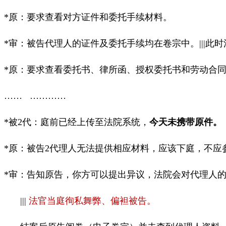
*
原：要求查看对方证件和委托手续材料。
*
审
：被告代理人的证件及委托手续
均在卷宗中。
|||
此时
*
原：要求查看委托书、律所函、授权委托书和劳动合
……
…………
*
被
2
代：庭前已经上传至法院系统，
今天未携带原件。
*
原：被告
2
代理人无法提供相应材料，应该下庭，不应
*
审：告知原告，
你方可以提出异议，法院会对代理人
|||
法官当庭徇私舞弊、偏袒被告。