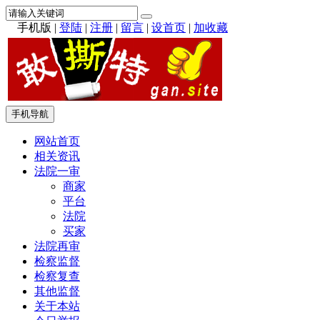
手机版
|
登陆
|
注册
|
留言
|
设首页
|
加收藏
手机导航
网站首页
相关资讯
法院一审
商家
平台
法院
买家
法院再审
检察监督
检察复查
其他监督
关于本站