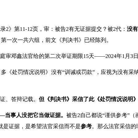
笔录
2
》第
11-12
页，审：被告
2
有无证据提交
？被
2
代：
没
第一次一共六组，前文《判决书》已经陈列。
庭审邓鑫法官给的第二次举证期限
15
天——
2024
年
1
月
3
多多《处罚情况说明》没有
“
训诫或罚款
”
，应视为没有采
证、答辩记载。
但《判决书》采信了此《处罚情况说明
—当事人没把它当做证据。
被告
2
自己都说“谨供
参考
”（
就是证据，是希望法官采信而不是
参考
。那么法官采信的