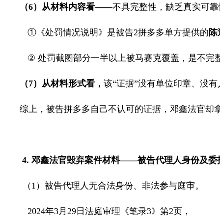
（
6
）从材料内容看——
不具完整性，缺乏真实可靠
①《处罚情况说明》是被告
2
拼多多单方提供的
陈
②
处罚截图
部分一半以上被马赛克覆盖，是不完
（
7
）从材料形式看，
该“证据”没有单位印章、没
综上，被告拼多多自己不认可的证据，邓鑫法官却拿
4.
邓鑫法官毁弃案件材料——被告代理人身份及委
（
1
）被告代理人无合法身份、非法参与庭审。
2024
年
3
月
29
日法庭审理《笔录
3
》第
2
页，