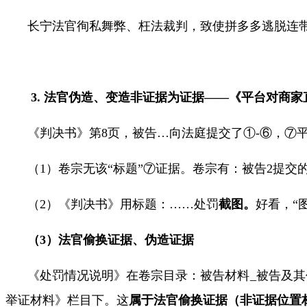
长宁法官徇私舞弊、枉法裁判，致使拼多多逃脱连
3.
法官伪造、变造非证据为证据——《平台对商家
《判决书》第
8
页，被告
…
向法庭提交了①
-
⑥，⑦
（
1
）卷宗无该“标题”⑦证据。
卷宗有：被告
2
提交
（
2
）《
判决书
》用
标题：
……
处罚
截图。
好看，“
（
3
）法官偷换证据、伪造证据
《处罚情况说明》在卷宗目录：被告材料
_
被告及其
举证材料》栏目下。这
属于法官偷换证据（非证据位置