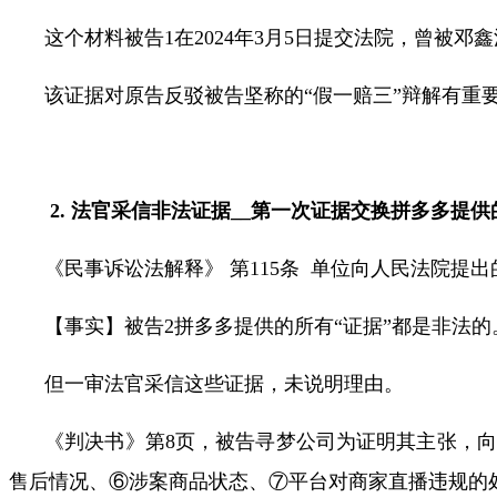
这个材料被告
1
在
2024
年
3
月
5
日提交法院，曾被邓鑫
该证据对原告反驳被告坚称的“假一赔三”辩解有重
2.
法官
采信非法证据
__
第一次证据交换拼多多提供
《民事诉讼法解释》 第
115
条
单位向人民法院提出
【事实】被告
2
拼多多提供的所有
“
证据
”
都是非法的
但一审法官采信这些证据，未说明理由。
《判决书》第
8
页，被告寻梦公司为证明其主张，向
售后情况、⑥涉案商品状态、⑦平台对商家直播违规的