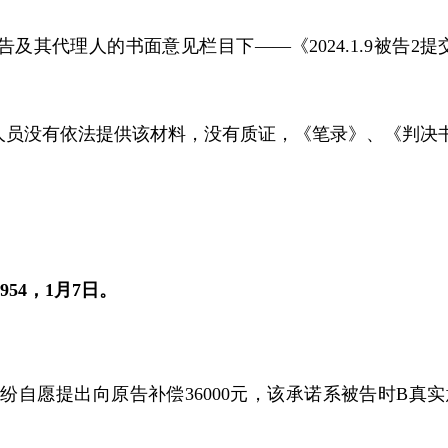
告及其代理人的书面意见栏目下——《
2024.1.9
被告
2
提
人员没有依法提供该材料，没有质证，《笔录》、《判决
8954
，
1
月
7
日。
纠纷自愿提出向原告补偿
36000
元，该承诺系被告时
B
真实