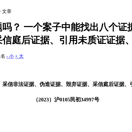
> 文章
吗？ 一个案子中能找出八个证
采信庭后证据、引用未质证证据
佚名
- 小
+ 大
、采信非法证据、伪造证据、毁弃证据、采信庭后证据、
（
2023
）沪
0105
民初
34997
号