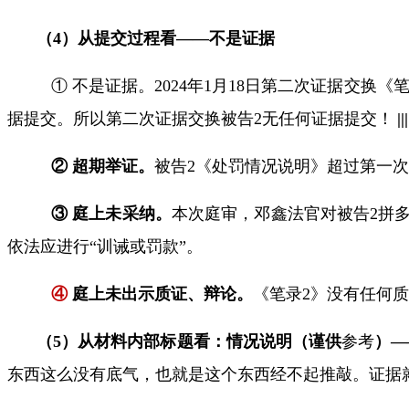
（
4
）从提交过程看——不是证据
① 不是证据。
2024
年
1
月
18
日第二次证据交换《
据提交
。所以
第二次证据交换被告
2
无任何证据提交！
|||
② 超期举证。
被告
2
《处罚情况说明》超过第一次
③ 庭上未采纳。
本次庭审，邓鑫法官对被告
2
拼
依法应进行“训诫或罚款”。
④
庭上未出示质证
、辩论。
《笔录
2
》没有任何质
（
5
）从材料内部标题看：
情况说明（谨供
参考
）—
东西这么没有底气，也就是这个东西经不起推敲。证据