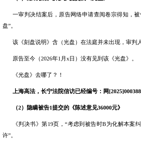
一审判决结案后，原告网络申请查阅卷宗得知，被
盘
”
。
该《刻盘说明》含（光盘）在法庭并未出现，审判
原告至今（
2026
年
1
月
x
日）没有见到该《光盘》。
《光盘》去哪了？！
上海高法，长宁法院信访已经编号：网
[2025]00038
（
2
）隐瞒被告
1
提交的《陈述意见
36000
元》
《判决书》第
19
页，
“
考虑到被告时
B
为化解本案
许
”
。