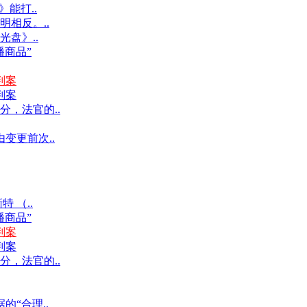
能打..
明相反。..
光盘》..
商品”
判案
判案
，法官的..
变更前次..
 （..
商品”
判案
判案
，法官的..
“合理..