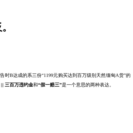
反。
被告时
B
达成的系三份
“
1199元购买达到百万级别天然缅甸
A
货”的
。
|||
三百万违约金
和
“假一赔三”
是一个意思的两种表达。