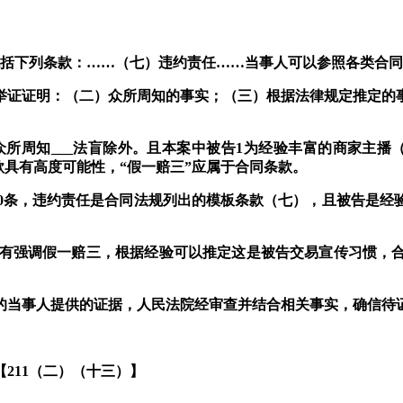
括下列条款：
……
（七）违约责任
……
当事人可以参照各类合同
举证证明：（二）众所周知的事实；（三）根据法律规定推定的
众所周知
___
法
盲
除
外
。
且本案中被告
1
为经验丰富的商家主播
款具有高度可能性，“假一赔三”应属于合同条款。
0
条，违约责任是合同法规列出的
模板条款（七）
，且被告是经
有强调
假一赔三
，根据经验可以推定这是被告交易宣传习惯，
任的当事人提供的证据，人民法院经审查并结合相关事实，确信
待
【
211
（二）（十三）】