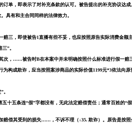
效的订单，即表示了对补充条款的认可。被告提出的补充协议达成
款。具有和主合同同样的法律效力。
一赔三，即使被告
1
直播有些不妥，也应按照原告实际消费金额主
赔三”。
其次，
……
被告时
B
在本案中并未明确按照什么标准进行假一赔
行为构成欺诈，应当按照案涉商品的实际价值1199元
*3
依法向原
定
”
。
第五十五条连“假
”
字都没有，无此
法定
赔偿责任；通常百姓的
“
假
加赔偿其受到的损失
……
，
不诉不理（
↓
35.
欺诈
）
。原告是按照