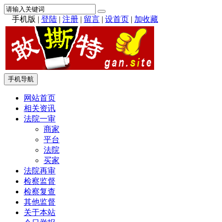
手机版
|
登陆
|
注册
|
留言
|
设首页
|
加收藏
手机导航
网站首页
相关资讯
法院一审
商家
平台
法院
买家
法院再审
检察监督
检察复查
其他监督
关于本站