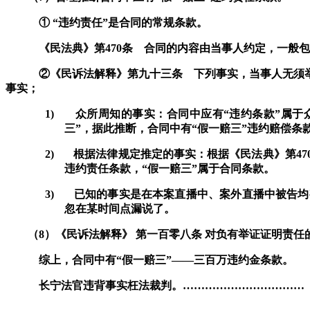
① “违约责任”是合同的常规条款。
《民法典》第
470
条 合同的内容由当事人约定，一般包
②《民诉法解释》第九十三条 下列事实，当事人无须
事实；
1)
众所周知的事实：合同中应有“违约条款”属于
三”，据此推断，合同中有“假一赔三”违约赔偿条
2)
根据法律规定推定的事实
：根据《民法典》第
47
违约责任条款，“假一赔三”属于合同条款。
3)
已知的事实
是在
本案直播中、案外直播中
被告均
忽在某时间点漏说了。
（
8
）
《民诉法解释》 第一百零八条 对负有举证证明责
综上，合同中
有
“假
一
赔
三
”——三百万违约金条款。
长宁法官违背事实枉法裁判。
……………………………