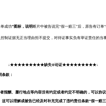
拼单成功
”图标
，说明
断片中被告说完“假一赔三”后，原告有订单“
人控制证据无正当理由拒不提交，对待证事实负有举证责任的当
↓
★★
★
★
★
★
★
★★缺失
⊙
论证★★
★
★
★
★
★
★★
↓
同条款：
者报酬、履行地点等内容没有约定或者约定不明确的，
可以协议
。这可以理解成被告已经及时补充完成了违约责任条款“假一赔三