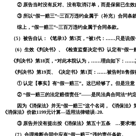
② 原告当时没有反对、没有取消订单，而是保留已生
③ 所以
“
假一赔三
”~
三百万违约金属于（补充）合同条
综上，“假一赔三”
~
三百万违约金属于合同条款。
（
5
）
被告自认：《笔录
3
》第
5
页，“被
1
代：
……
只是说假
（
6
）
生效《判决书》、《检查监督决定书》
认定有
“假一
《判决书》第
18
页，
“
对此本院认为，
……
理由如下：
……
《判决书》第
19
页、《决定书》第
1
页：
……
被告时
B
售假
① 认定【事实】有“
假
一
赔
三
”。这已经够了。但是注意
②
“
假一赔三的
法定赔偿责任
”——
是民法典合同法
“
约
因为《消保法》并无
“
假一赔三
”
这个名词，《消保法》
《消保法》
价款
1199元计算
—
适用法律错误
↓
20.
③ 原告并没有提出按《消保法》第五十五条
…
要求
增
（
7
）
合理推断合同中应有“假
一
赔
三
”违约责任条款。