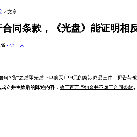
院
> 文章
属于合同条款，《光盘》能证明相
佚名
- 小
+ 大
缅甸
A
货
”
之后即先后下单购买
1199
元的案涉商品三件，原告与
已成立并生效
后
的陈述内容，
故
三百万违约金并
不
属于合同条款