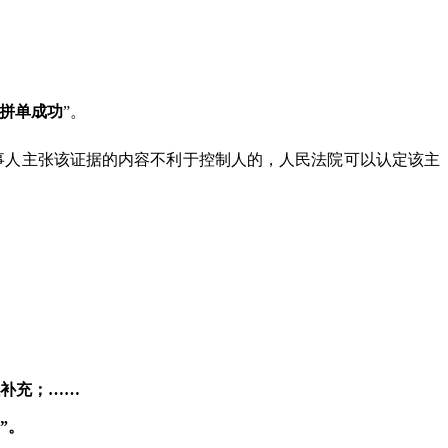
拼单成功
”。
事人主张该证据的内容不利于控制人的，人民法院可以认定该主
补充
；……
”。