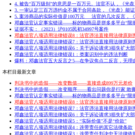
4. 被告“百万级别”的意思是一百万元。法官不认，《光盘》
3. 一审认定三百万违约金不属于合同条款，《光盘》能证
5. 案涉商品的实际价值是100万元___法官的几次反言，《
邓鑫法官认定事实错误——标的物商品是拼多多平台“限播
证据不实：（2023）沪0105民初34997号案件
邓鑫法官八项适用法律错误8：法官违法直接用法律原则
邓鑫法官八项适用法律错误7：法官违法直接用法律原则
邓鑫法官八项适用法律错误6：关于诉讼请求3损失扩大部分
邓鑫法官八项适用法律错误1：类案识别中的违法判断
爆料：邓鑫法官五大反言之5—在争议焦点二反言，无理由
本栏目最新文章
判决书中的造假——改变数值——直接造成899万元差价
判决书中的造假——改变顺序——看出问题你是行家 敢撕特
邓鑫法官认定事实错误——标的物商品是拼多多平台“限播
邓鑫法官八项适用法律错误8：法官违法直接用法律原则
邓鑫法官八项适用法律错误7：法官违法直接用法律原则
邓鑫法官八项适用法律错误6：关于诉讼请求3损失扩大部分
邓鑫法官八项适用法律错误5：“实际价值”不是“价款”
邓鑫法官八项适用法律错误4：连带责任的其它法律条款
邓鑫法官八项适用法律错误3：连带责任判决中无法律依据的