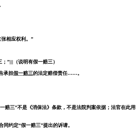
。
张相应权利。”
三；
”|||
（说明
有
假
一
赔
三
）
告承担
假
一
赔
三
的法定赔偿责任……。
一赔三
”
不是《消保法》条款，不是法院判案依据；法官在此用
合同约定
“假一赔三”提出的诉请。