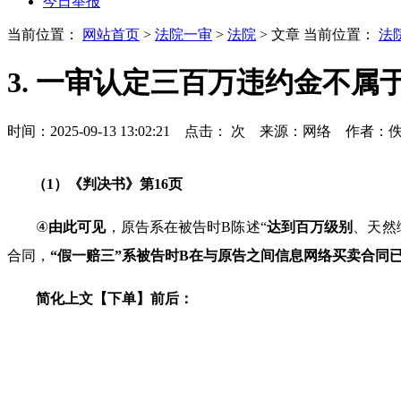
今日举报
当前位置：
网站首页
>
法院一审
>
法院
> 文章
当前位置：
法
3. 一审认定三百万违约金不
时间：2025-09-13 13:02:21 点击：
次
来源：网络 作者：
（
1
）
《判决书》第
16
页
④
由此可见
，原告系在被告时
B
陈述“
达到百万级别
、天然
合同，
“
假一赔三
”
系被告时
B
在与原告之间信息网络买卖合同
简化上文【下单】前后：