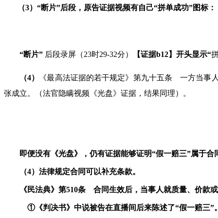
（
3
）“断片”后段，
原告证据视频有自己“拼单成功”图标：
“断片”
后段录屏（
23
时
29-32
分）
【证据
b12
】开头显示“
（
4
）
《最高法证据的若干规定》第九十五条 一方当事
张成立。（法官隐瞒视频《光盘》证据，结果同理）
。
即便没有《光盘》，仍有证据能够证明“假一赔三”属于合
（
4
）法律规定合同可以补充条款。
《民法典》第
510
条 合同生效后，当事人就质量、价款或
①《判决书》中说被告在直播间后来陈述了“假一赔三”