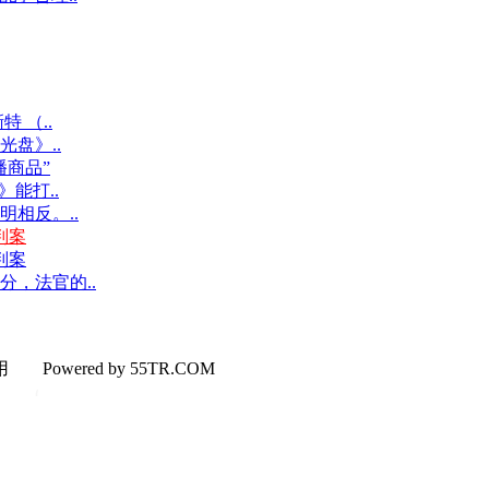
 （..
光盘》..
商品”
能打..
明相反。..
判案
判案
，法官的..
使用
Powered by 55TR.COM
OK
文
库