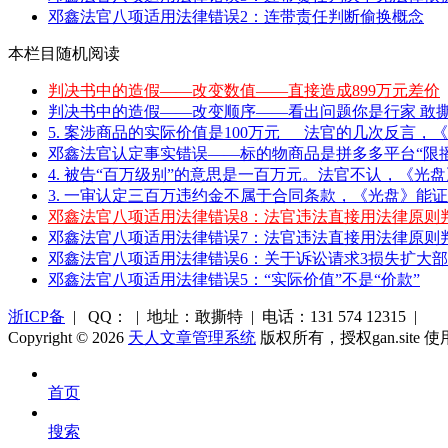
邓鑫法官八项适用法律错误2：连带责任判断偷换概念
本栏目随机阅读
判决书中的造假——改变数值——直接造成899万元差价
判决书中的造假——改变顺序——看出问题你是行家 敢撕特
5. 案涉商品的实际价值是100万元___法官的几次反言，《
邓鑫法官认定事实错误——标的物商品是拼多多平台“限播
4. 被告“百万级别”的意思是一百万元。法官不认，《光盘》
3. 一审认定三百万违约金不属于合同条款，《光盘》能证
邓鑫法官八项适用法律错误8：法官违法直接用法律原则
邓鑫法官八项适用法律错误7：法官违法直接用法律原则
邓鑫法官八项适用法律错误6：关于诉讼请求3损失扩大部分
邓鑫法官八项适用法律错误5：“实际价值”不是“价款”
浙ICP备
| QQ： | 地址：敢撕特 | 电话：131 574 12315 |
Copyright © 2026
天人文章管理系统
版权所有，授权gan.site 
首页
搜索